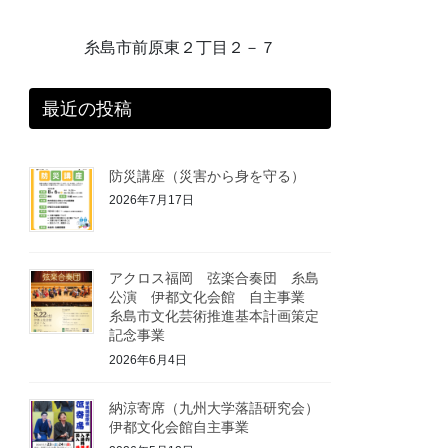
糸島市前原東２丁目２－７
最近の投稿
防災講座（災害から身を守る）
2026年7月17日
アクロス福岡 弦楽合奏団 糸島
公演 伊都文化会館 自主事業
糸島市文化芸術推進基本計画策定
記念事業
2026年6月4日
納涼寄席（九州大学落語研究会）
伊都文化会館自主事業