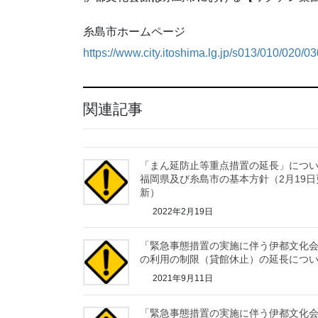
糸島市ホームページ
https://www.city.itoshima.lg.jp/s013/010/020
関連記事
「まん延防止等重点措置の延長」につ
福岡県及び糸島市の基本方針（2月19日
新）
2022年2月19日
「緊急事態措置の実施に伴う伊都文化
の利用の制限（貸館休止）の延長につ
2021年9月11日
「緊急事態措置の実施に伴う伊都文化