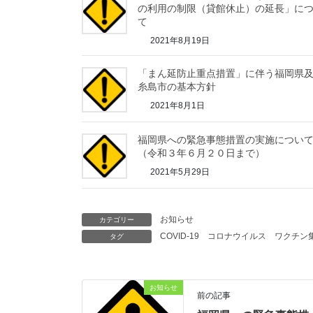
の利用の制限（貸館休止）の延長」に
て
2021年8月19日
「まん延防止重点措置」に伴う福岡県
糸島市の基本方針
2021年8月1日
福岡県への緊急事態措置の実施につい
（令和３年６月２０日まで）
2021年5月29日
お知らせ
カテゴリー
COVID-19
コロナウイルス
ワクチン
タグ
お知らせ
前の記事