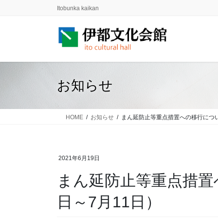
コ
ナ
Itobunka kaikan
ン
ビ
テ
ゲ
ン
ー
ツ
シ
に
ョ
移
ン
お知らせ
動
に
移
動
HOME
お知らせ
まん延防止等重点措置への移行について
2021年6月19日
まん延防止等重点措置
日～7月11日）