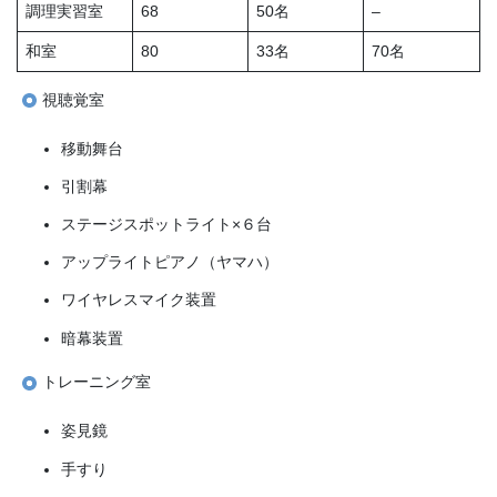
調理実習室
68
50名
–
和室
80
33名
70名
視聴覚室
移動舞台
引割幕
ステージスポットライト×６台
アップライトピアノ（ヤマハ）
ワイヤレスマイク装置
暗幕装置
トレーニング室
姿見鏡
手すり