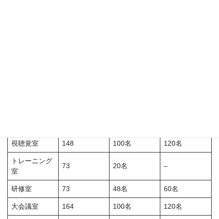
その他音響装置一式
アリーナ（平床）
卓球台６セット
柔道畳１面
研修棟
机無しで最大
室名
面積㎡
収容人員
収容人数
視聴覚室
148
100名
120名
トレーニング
73
20名
–
室
研修室
73
48名
60名
大会議室
164
100名
120名