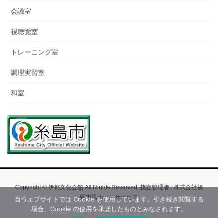
会議室
視聴覚室
トレーニング室
調理実習室
和室
Copyright © 伊都文化会館 All Rights Reserved. 指定管理者 : 株式会社福
岡市民ホールサービス
当ウェブサイトでは Cookie を使用しています。引き続き閲覧する
場合、Cookie の使用を承諾したものとみなされます。