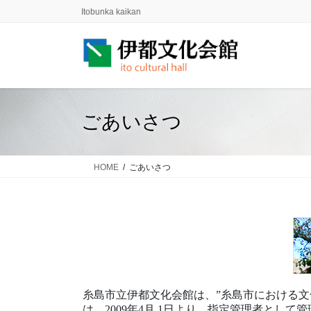
コ
ナ
Itobunka kaikan
ン
ビ
テ
ゲ
ン
ー
ツ
シ
に
ョ
移
ン
ごあいさつ
動
に
移
動
HOME
ごあいさつ
糸島市立伊都文化会館は、”糸島市における文
は、2009年4月 1日より、指定管理者とし