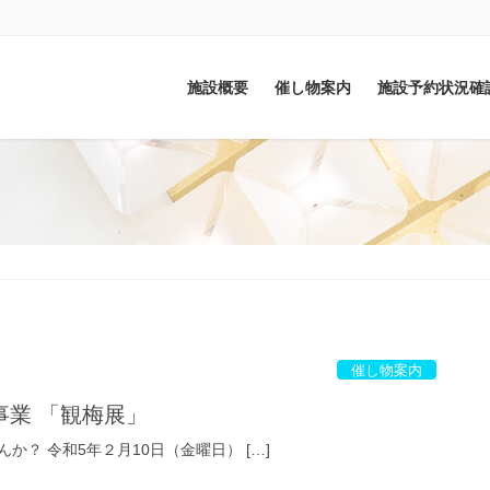
施設概要
催し物案内
施設予約状況確
催し物案内
事業 「観梅展」
か？ 令和5年２月10日（金曜日） […]