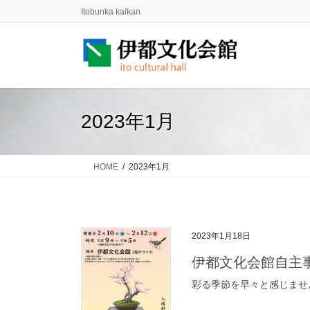
コ
ナ
Itobunka kaikan
ン
ビ
テ
ゲ
ン
ー
ツ
シ
に
ョ
移
ン
2023年1月
動
に
移
動
HOME
2023年1月
2023年1月18日
伊都文化会館自主
彩る季節を早々と感じません