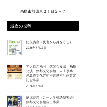
糸島市前原東２丁目２－７
最近の投稿
防災講座（災害から身を守る）
2026年7月17日
アクロス福岡 弦楽合奏団 糸島
公演 伊都文化会館 自主事業
糸島市文化芸術推進基本計画策定
記念事業
2026年6月4日
納涼寄席（九州大学落語研究会）
伊都文化会館自主事業