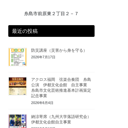
糸島市前原東２丁目２－７
最近の投稿
防災講座（災害から身を守る）
2026年7月17日
アクロス福岡 弦楽合奏団 糸島
公演 伊都文化会館 自主事業
糸島市文化芸術推進基本計画策定
記念事業
2026年6月4日
納涼寄席（九州大学落語研究会）
伊都文化会館自主事業