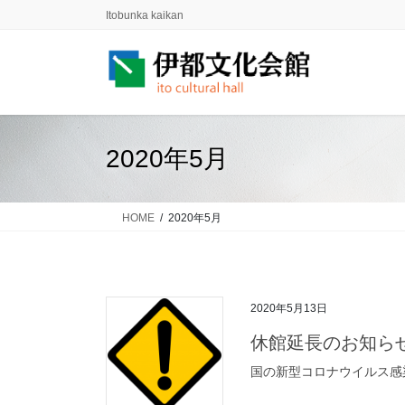
コ
ナ
Itobunka kaikan
ン
ビ
テ
ゲ
ン
ー
ツ
シ
に
ョ
移
ン
2020年5月
動
に
移
動
HOME
2020年5月
2020年5月13日
休館延長のお知ら
国の新型コロナウイルス感染