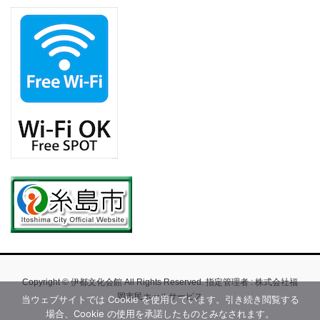
Copyright © 伊都文化会館 All Rights Reserved. 指定管理者 : 株式会社福
岡市民ホールサービス
当ウェブサイトでは Cookie を使用しています。引き続き閲覧する
場合、Cookie の使用を承諾したものとみなされます。