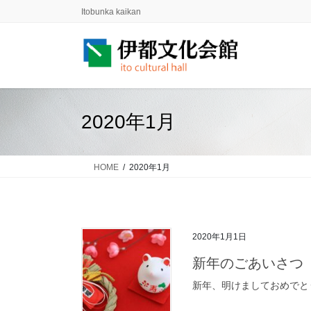
コ
ナ
Itobunka kaikan
ン
ビ
テ
ゲ
ン
ー
ツ
シ
に
ョ
移
ン
2020年1月
動
に
移
動
HOME
2020年1月
2020年1月1日
新年のごあいさつ
新年、明けましておめでとう