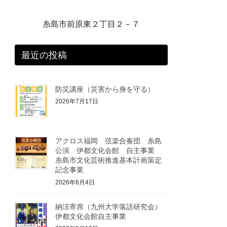
糸島市前原東２丁目２－７
最近の投稿
防災講座（災害から身を守る）
2026年7月17日
アクロス福岡 弦楽合奏団 糸島
公演 伊都文化会館 自主事業
糸島市文化芸術推進基本計画策定
記念事業
2026年6月4日
納涼寄席（九州大学落語研究会）
伊都文化会館自主事業