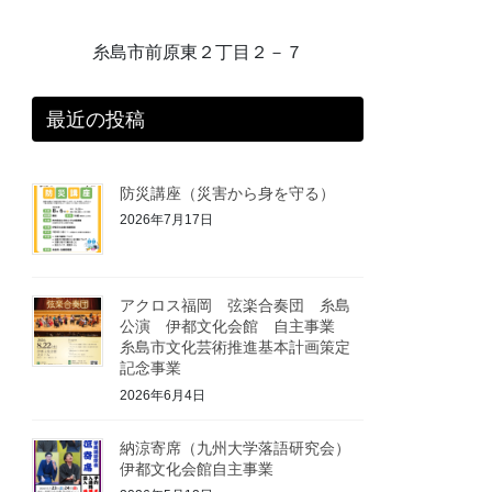
糸島市前原東２丁目２－７
最近の投稿
防災講座（災害から身を守る）
2026年7月17日
アクロス福岡 弦楽合奏団 糸島
公演 伊都文化会館 自主事業
糸島市文化芸術推進基本計画策定
記念事業
2026年6月4日
納涼寄席（九州大学落語研究会）
伊都文化会館自主事業