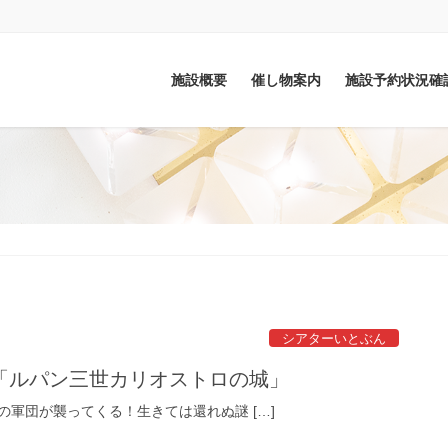
施設概要
催し物案内
施設予約状況確
シアターいとぶん
「ルパン三世カリオストロの城」
軍団が襲ってくる！生きては還れぬ謎 […]