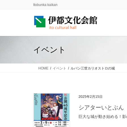
コ
ナ
Itobunka kaikan
ン
ビ
テ
ゲ
ン
ー
ツ
シ
に
ョ
移
ン
イベント
動
に
移
動
HOME
イベント
ルパン三世カリオストロの城
2025年2月15日
シアターいとぶん
巨大な城が動き始める！影の