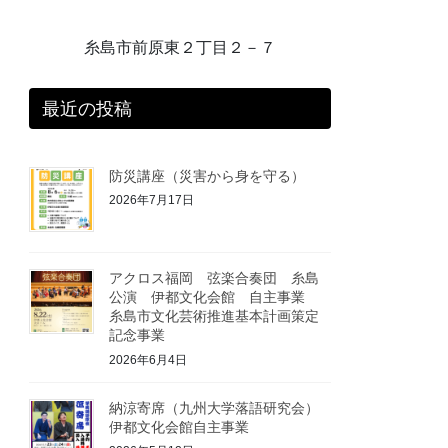
糸島市前原東２丁目２－７
最近の投稿
防災講座（災害から身を守る）
2026年7月17日
アクロス福岡 弦楽合奏団 糸島
公演 伊都文化会館 自主事業
糸島市文化芸術推進基本計画策定
記念事業
2026年6月4日
納涼寄席（九州大学落語研究会）
伊都文化会館自主事業