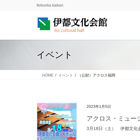
コ
ナ
Itobunka kaikan
ン
ビ
テ
ゲ
ン
ー
ツ
シ
に
ョ
移
ン
イベント
動
に
移
動
HOME
イベント
（公財）アクロス福岡
2023年1月5日
アクロス・ミュー
3月18日（土） 伊都文化