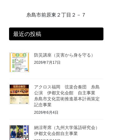
糸島市前原東２丁目２－７
最近の投稿
防災講座（災害から身を守る）
2026年7月17日
アクロス福岡 弦楽合奏団 糸島
公演 伊都文化会館 自主事業
糸島市文化芸術推進基本計画策定
記念事業
2026年6月4日
納涼寄席（九州大学落語研究会）
伊都文化会館自主事業