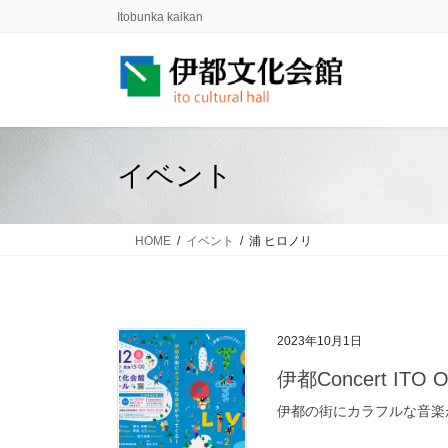
コ
ナ
Itobunka kaikan
ン
ビ
テ
ゲ
ン
ー
ツ
シ
に
ョ
移
ン
イベント
動
に
移
動
HOME
イベント
浦 ヒロノリ
2023年10月1日
伊都Concert ITO OT
伊都の街にカラフルな音楽が