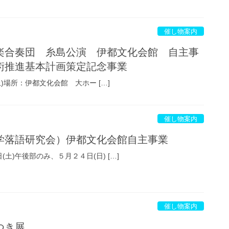
催し物案内
楽合奏団 糸島公演 伊都文化会館 自主事
術推進基本計画策定記念事業
土)場所：伊都文化会館 大ホー […]
催し物案内
学落語研究会）伊都文化会館自主事業
土)午後部のみ、５月２４日(日) […]
催し物案内
つき展