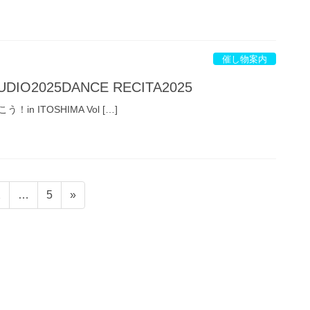
催し物案内
DIO2025DANCE RECITA2025
 ITOSHIMA Vol […]
ペ
ペ
2
…
5
»
ー
ー
ジ
ジ