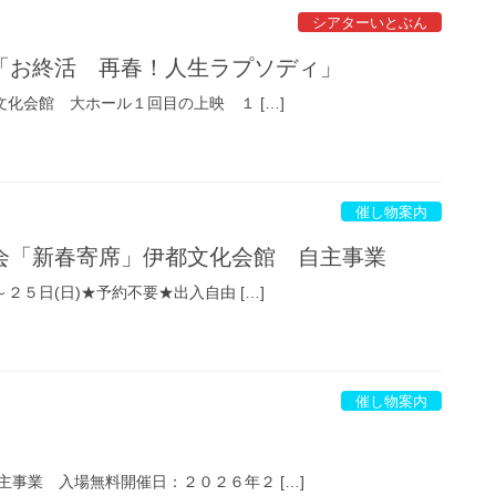
シアターいとぶん
「お終活 再春！人生ラプソディ」
文化会館 大ホール１回目の上映 １ […]
催し物案内
会「新春寄席」伊都文化会館 自主事業
２５日(日)★予約不要★出入自由 […]
催し物案内
事業 入場無料開催日：２０２６年２ […]