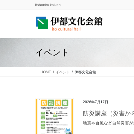
コ
ナ
Itobunka kaikan
ン
ビ
テ
ゲ
ン
ー
ツ
シ
に
ョ
移
ン
イベント
動
に
移
動
HOME
イベント
伊都文化会館
2026年7月17日
防災講座（災害か
地震や台風など自然災害が多