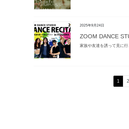
2025年9月24日
ZOOM DANCE STU
家族や友達を誘って見に行こう！in
投
ペ
1
稿
ー
ジ
の
ペ
ー
ジ