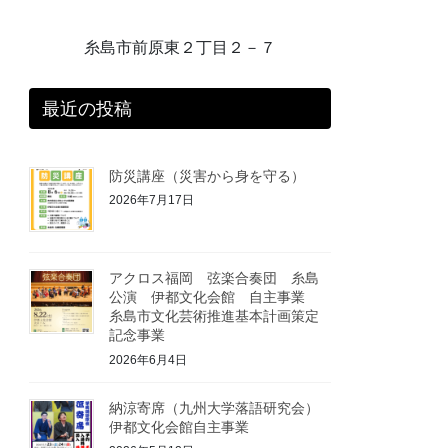
糸島市前原東２丁目２－７
最近の投稿
防災講座（災害から身を守る）
2026年7月17日
アクロス福岡 弦楽合奏団 糸島
公演 伊都文化会館 自主事業
糸島市文化芸術推進基本計画策定
記念事業
2026年6月4日
納涼寄席（九州大学落語研究会）
伊都文化会館自主事業