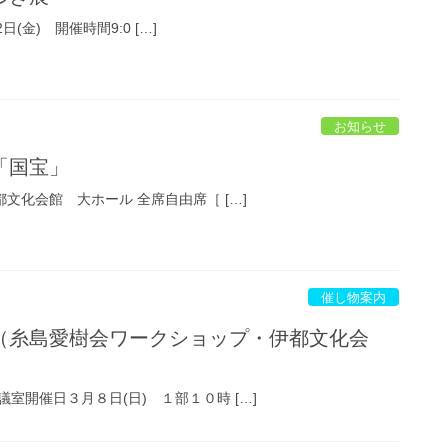
2日(金) 開催時間9:0 […]
お知らせ
「国宝」
都文化会館 大ホール 全席自由席［ […]
催し物案内
（糸島愛樹会ワークショップ・伊都文化会
室開催日３月８日(日) １部１０時 […]