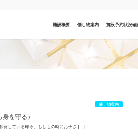
施設概要
催し物案内
施設予約状況確
催し物案内
ら身を守る）
発している昨今、もしもの時にお子さ […]