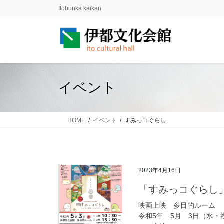
コ
ナ
Itobunka kaikan
ン
ビ
テ
ゲ
ン
ー
ツ
シ
に
ョ
移
ン
イベント
動
に
移
動
HOME
イベント
すみっコぐらし
2023年4月16日
「すみっコぐらし
映画上映 多目的ルーム
令和5年 5月 3日（水・