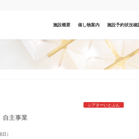
施設概要
催し物案内
施設予約状況確
シアターいとぶん
」自主事業
祝日）