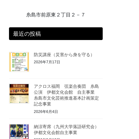
糸島市前原東２丁目２－７
最近の投稿
防災講座（災害から身を守る）
2026年7月17日
アクロス福岡 弦楽合奏団 糸島
公演 伊都文化会館 自主事業
糸島市文化芸術推進基本計画策定
記念事業
2026年6月4日
納涼寄席（九州大学落語研究会）
伊都文化会館自主事業