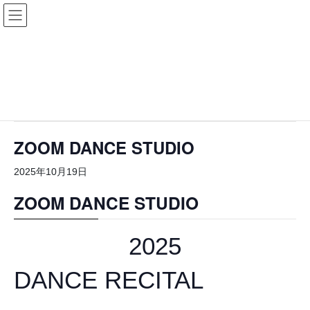
コ
ナ
ン
ビ
テ
ゲ
ン
ー
ツ
シ
« イベント一覧
に
ョ
移
ン
このイベントは終了しました。
動
に
移
動
ZOOM DANCE STUDIO
2025年10月19日
ZOOM DANCE STUDIO
2025
DANCE RECITAL