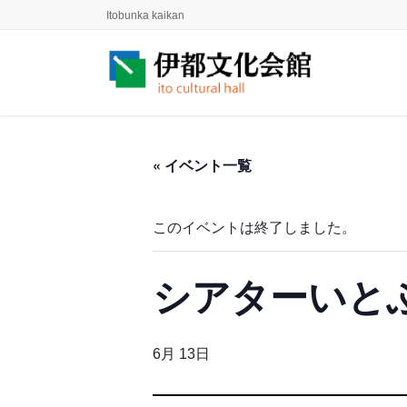
コ
ナ
Itobunka kaikan
ン
ビ
テ
ゲ
ン
ー
ツ
シ
に
ョ
移
ン
動
に
« イベント一覧
移
動
このイベントは終了しました。
シアターいと
6月 13日