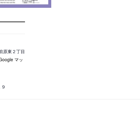
前原東２丁目
 Google マッ
１９