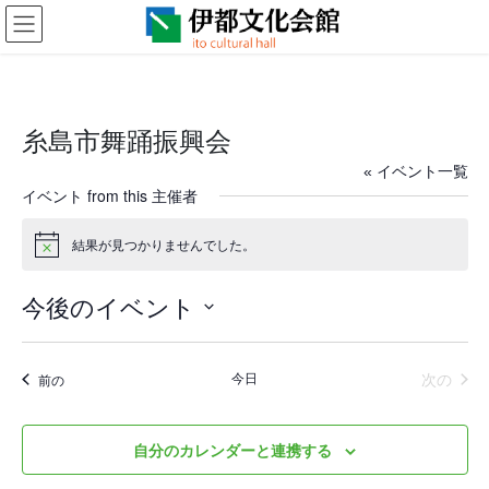
コ
ナ
ン
ビ
テ
ゲ
ン
ー
ツ
シ
に
ョ
糸島市舞踊振興会
移
ン
動
に
« イベント一覧
移
イベント from this 主催者
動
結果が見つかりませんでした。
N
o
t
今後のイベント
i
c
日
e
付
イベ
今日
次の
イベント
前の
を
選
択
自分のカレンダーと連携する