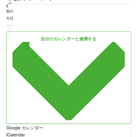
c
付
e
を
イベント
前の
選
今日
択
イベント
次の
自分のカレンダーと連携する
Google カレンダー
iCalendar