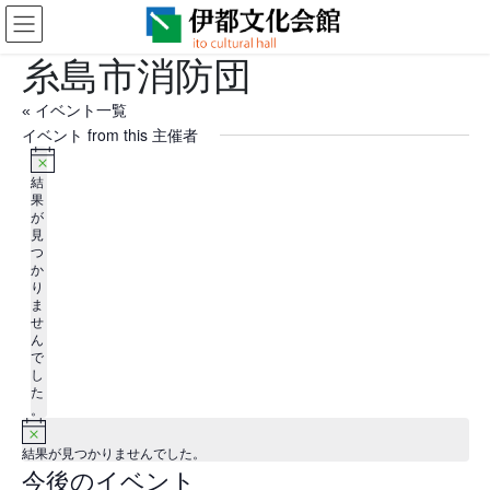
コ
ナ
ン
ビ
テ
ゲ
糸島市消防団
ン
ー
ツ
シ
« イベント一覧
に
ョ
イベント from this 主催者
移
ン
動
に
N
結
移
o
果
t
が
動
i
見
c
つ
e
か
り
ま
せ
ん
で
し
た
。
N
o
結果が見つかりませんでした。
t
今後のイベント
日
i