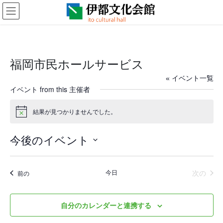
コ
ナ
ン
ビ
テ
ゲ
ン
ー
ツ
シ
に
ョ
福岡市民ホールサービス
移
ン
動
に
« イベント一覧
移
イベント from this 主催者
動
結果が見つかりませんでした。
N
o
t
今後のイベント
i
c
日
e
付
イベ
今日
次の
イベント
前の
を
選
択
自分のカレンダーと連携する