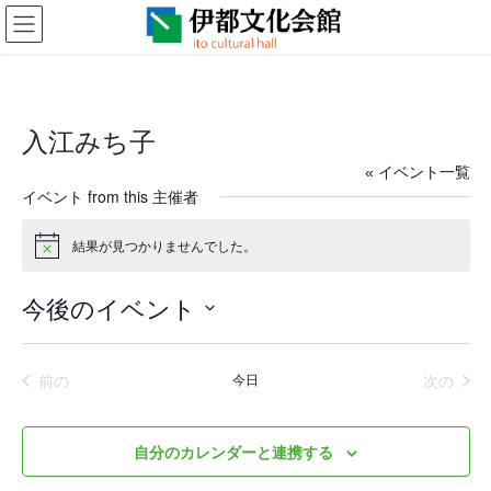
コ
ナ
ン
ビ
テ
ゲ
ン
ー
ツ
シ
に
ョ
入江みち子
移
ン
動
に
« イベント一覧
移
イベント from this 主催者
動
結果が見つかりませんでした。
N
o
t
今後のイベント
i
c
日
e
付
イベント
イベ
前の
今日
次の
を
選
択
自分のカレンダーと連携する