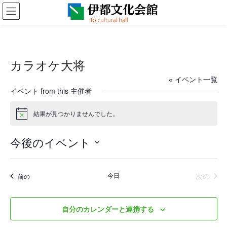
コ
ナ
ン
ビ
テ
ゲ
ン
ー
ツ
シ
に
ョ
カラオケ大将
移
ン
動
に
« イベント一覧
移
イベント from this 主催者
動
結果が見つかりませんでした。
N
o
t
今後のイベント
i
c
日
e
付
イベ
今日
次の
イベント
前の
を
選
択
自分のカレンダーと連携する