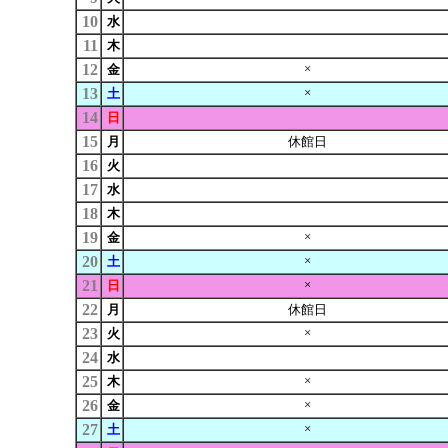
10
水
11
木
12
×
金
13
×
土
14
日
15
月
休館日
16
火
17
水
18
木
19
×
金
20
×
土
21
×
日
22
月
休館日
23
×
火
24
水
25
×
木
26
×
金
27
×
土