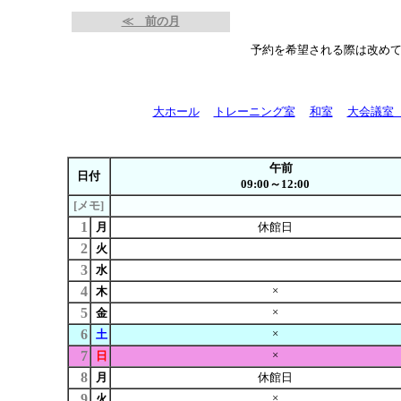
≪ 前の月
予約を希望される際は改め
大ホール
トレーニング室
和室
大会議室
午前
日付
09:00～12:00
[メモ]
1
月
休館日
2
火
3
水
4
×
木
5
×
金
6
×
土
7
×
日
8
月
休館日
9
×
火