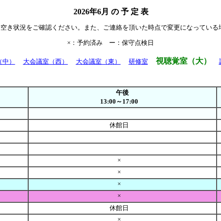
2026年6月 の 予 定 表
て空き状況をご確認ください。また、ご連絡を頂いた時点で変更になっている
×：予約済み ー：保守点検日
視聴覚室（大）
（中）
大会議室（西）
大会議室（東）
研修室
午後
13:00～17:00
休館日
×
×
×
×
休館日
×