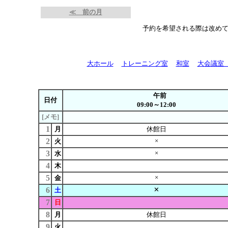
≪ 前の月
予約を希望される際は改め
大ホール
トレーニング室
和室
大会議室
午前
日付
09:00～12:00
[メモ]
1
月
休館日
2
×
火
3
×
水
4
木
5
×
金
6
✕
土
7
日
8
月
休館日
9
火