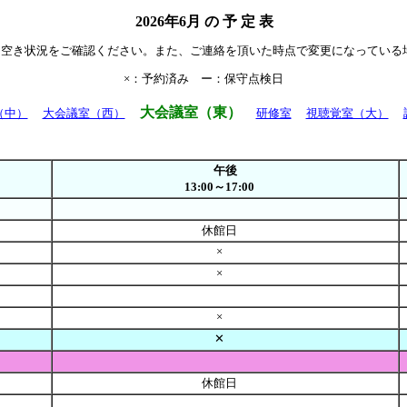
2026年6月 の 予 定 表
て空き状況をご確認ください。また、ご連絡を頂いた時点で変更になっている
×：予約済み ー：保守点検日
大会議室（東）
（中）
大会議室（西）
研修室
視聴覚室（大）
午後
13:00～17:00
休館日
×
×
×
✕
休館日