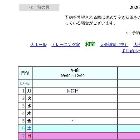
202
≪ 前の月
予約を希望される際は改めて空き状況を
っている場合がございます。
×：予
和室
大ホール
トレーニング室
大会議室（中）
大
多目的ル
午前
日付
09:00～12:00
[メモ]
1
月
休館日
2
火
3
水
4
木
5
×
金
6
土
7
日