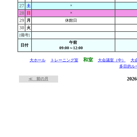
27
×
土
28
×
日
29
月
休館日
30
火
[備考]
午前
日付
09:00～12:00
和室
大ホール
トレーニング室
大会議室（中）
大
多目的ル
202
≪ 前の月