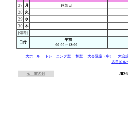
27
月
休館日
28
火
29
水
30
木
[備考]
午前
日付
09:00～12:00
大ホール
トレーニング室
和室
大会議室（中）
大会
多目的ル
202
≪ 前の月