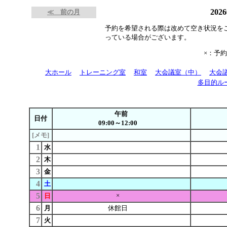
202
≪ 前の月
予約を希望される際は改めて空き状況を
っている場合がございます。
×：予
大ホール
トレーニング室
和室
大会議室（中）
大会
多目的ル
午前
日付
09:00～12:00
[メモ]
1
水
2
木
3
金
4
土
5
×
日
6
月
休館日
7
火