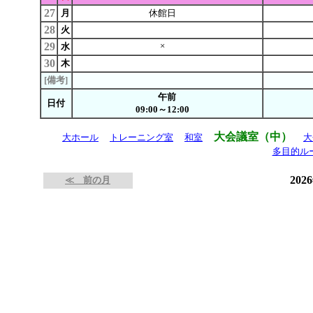
27
月
休館日
28
火
29
×
水
30
木
[備考]
午前
日付
09:00～12:00
大会議室（中）
大ホール
トレーニング室
和室
大
多目的ル
202
≪ 前の月