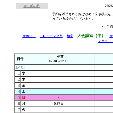
202
≪ 前の月
予約を希望される際は改めて空き状況を
っている場合がございます。
×：予
大会議室（中）
大ホール
トレーニング室
和室
大
多目的ル
午前
日付
09:00～12:00
[メモ]
1
水
2
木
3
金
4
土
5
×
日
6
月
休館日
7
火