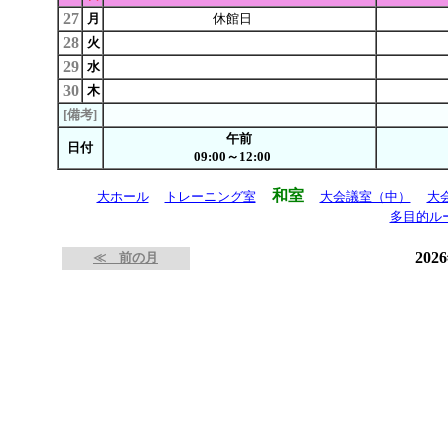
27
月
休館日
28
火
29
水
30
木
[備考]
午前
日付
09:00～12:00
和室
大ホール
トレーニング室
大会議室（中）
大
多目的ル
202
≪ 前の月