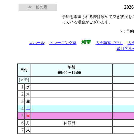
202
≪ 前の月
予約を希望される際は改めて空き状況を
っている場合がございます。
×：予
和室
大ホール
トレーニング室
大会議室（中）
大
多目的ル
午前
日付
09:00～12:00
[メモ]
1
水
2
木
3
金
4
土
5
日
6
月
休館日
7
火