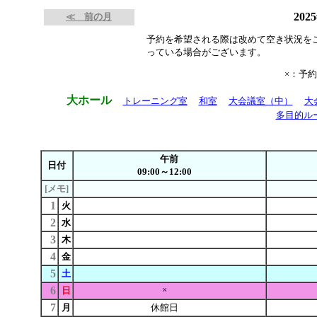
202
≪ 前の月
予約を希望される際は改めて空き状況を
っている場合がございます。
×：予
大ホール
トレーニング室
和室
大会議室（中）
大
多目的ル
午前
日付
09:00～12:00
[メモ]
1
火
2
水
3
木
4
金
5
土
6
×
日
7
月
休館日