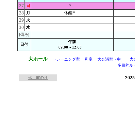
27
×
日
28
月
休館日
29
火
30
水
[備考]
午前
日付
09:00～12:00
大ホール
トレーニング室
和室
大会議室（中）
大
多目的ル
202
≪ 前の月