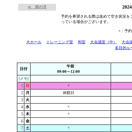
202
≪ 前の月
予約を希望される際は改めて空き状況を
っている場合がございます。
×：予
大ホール
トレーニング室
和室
大会議室（中）
大会
多目的ル
午前
日付
09:00～12:00
[メモ]
1
×
日
2
月
休館日
3
火
4
×
水
5
×
木
6
金
7
×
土