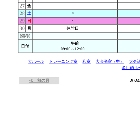
27
金
28
×
土
29
×
日
30
月
休館日
[備考]
午前
日付
09:00～12:00
大ホール
トレーニング室
和室
大会議室（中）
大会
多目的ル
202
≪ 前の月