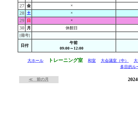
27
×
金
28
×
土
29
×
日
30
月
休館日
[備考]
午前
日付
09:00～12:00
トレーニング室
大ホール
和室
大会議室（中）
大
多目的ル
202
≪ 前の月