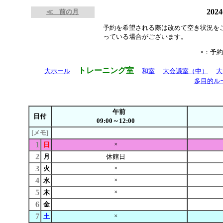
202
≪ 前の月
予約を希望される際は改めて空き状況を
っている場合がございます。
×：予
トレーニング室
大ホール
和室
大会議室（中）
大
多目的ル
午前
日付
09:00～12:00
[メモ]
1
×
日
2
月
休館日
3
×
火
4
×
水
5
×
木
6
金
7
×
土