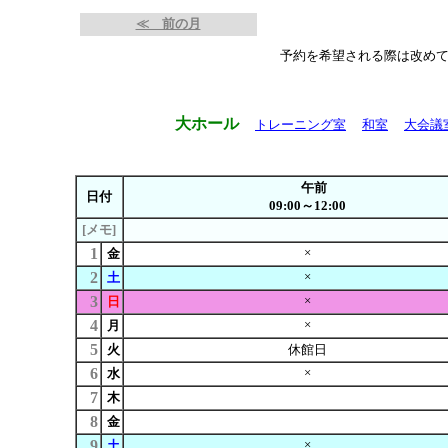
≪ 前の月
予約を希望される際は改め
大ホール
トレーニング室
和室
大会議
午前
日付
09:00～12:00
[メモ]
1
×
金
2
×
土
3
×
日
4
×
月
5
火
休館日
6
×
水
7
木
8
金
9
×
土