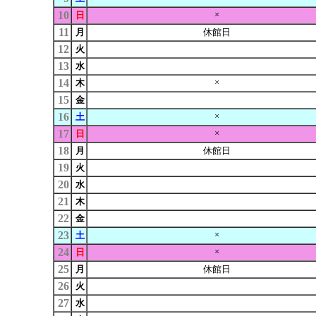
10
×
日
11
月
休館日
12
火
13
水
14
×
木
15
金
16
×
土
17
×
日
18
月
休館日
19
火
20
水
21
木
22
金
23
×
土
24
×
日
25
月
休館日
26
火
27
水