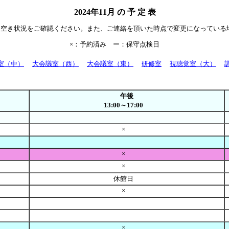
2024年11月 の 予 定 表
て空き状況をご確認ください。また、ご連絡を頂いた時点で変更になっている
×：予約済み ー：保守点検日
室（中）
大会議室（西）
大会議室（東）
研修室
視聴覚室（大）
午後
13:00～17:00
×
×
×
休館日
×
×