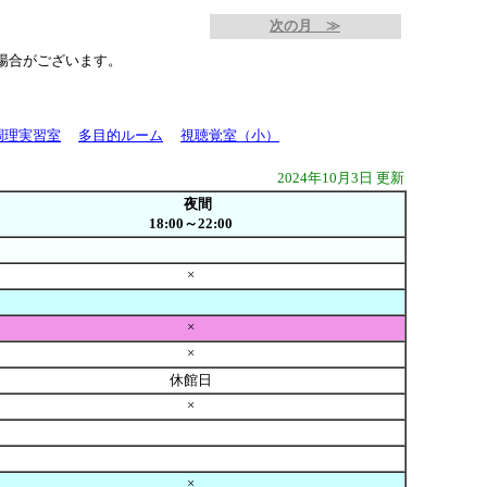
次の月 ≫
場合がございます。
調理実習室
多目的ルーム
視聴覚室（小）
2024年10月3日 更新
夜間
18:00～22:00
×
×
×
休館日
×
×