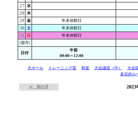
27
水
28
木
29
金
年末休館日
30
土
年末休館日
31
日
年末休館日
[備考]
午前
日付
09:00～12:00
大ホール
トレーニング室
和室
大会議室（中）
大会
多目的ル
202
≪ 前の月