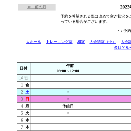
202
≪ 前の月
予約を希望される際は改めて空き状況を
っている場合がございます。
×：予
大ホール
トレーニング室
和室
大会議室（中）
大会
多目的ル
午前
日付
09:00～12:00
[メモ]
1
金
2
×
土
3
×
日
4
月
休館日
5
×
火
6
水
7
木