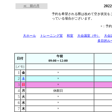
202
≪ 前の月
予約を希望される際は改めて空き状況を
っている場合がございます。
×：予
大ホール
トレーニング室
和室
大会議室（中）
大会
多目的ル
午前
日付
09:00～12:00
[メモ]
1
×
金
2
×
土
3
×
日
4
月
休館日
5
×
火
6
×
水
7
×
木