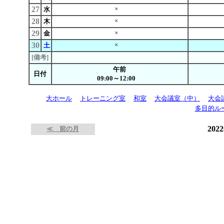
27
×
水
28
×
木
29
×
金
30
×
土
[備考]
午前
日付
09:00～12:00
大ホール
トレーニング室
和室
大会議室（中）
大会
多目的ル
202
≪ 前の月