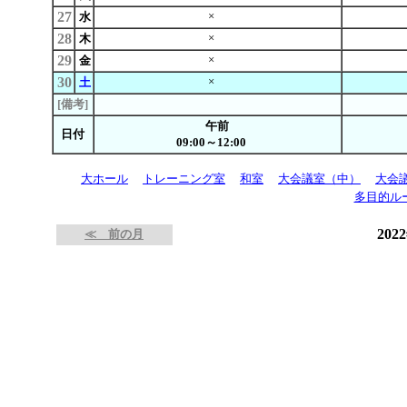
27
×
水
28
×
木
29
×
金
30
×
土
[備考]
午前
日付
09:00～12:00
大ホール
トレーニング室
和室
大会議室（中）
大会
多目的ル
202
≪ 前の月