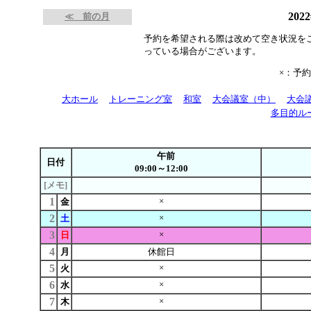
202
≪ 前の月
予約を希望される際は改めて空き状況を
っている場合がございます。
×：予
大ホール
トレーニング室
和室
大会議室（中）
大会
多目的ル
午前
日付
09:00～12:00
[メモ]
1
×
金
2
×
土
3
×
日
4
月
休館日
5
×
火
6
×
水
7
×
木