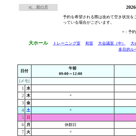
202
≪ 前の月
予約を希望される際は改めて空き状況を
っている場合がございます。
×：予
大ホール
トレーニング室
和室
大会議室（中）
大
多目的ル
午前
日付
09:00～12:00
[メモ]
1
水
2
×
木
3
金
4
×
土
5
日
6
月
休館日
7
×
火