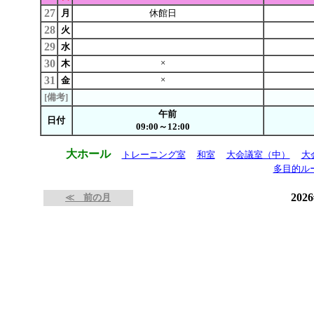
27
月
休館日
28
火
29
水
30
×
木
31
×
金
[備考]
午前
日付
09:00～12:00
大ホール
トレーニング室
和室
大会議室（中）
大
多目的ル
202
≪ 前の月