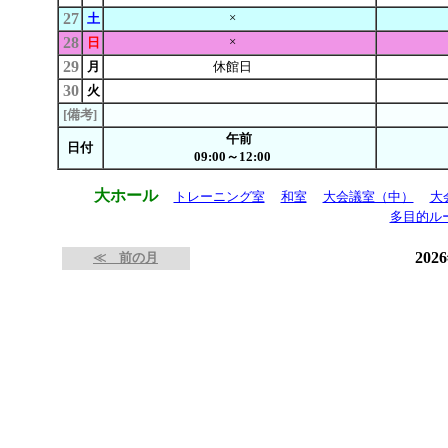
27
×
土
28
×
日
29
月
休館日
30
火
[備考]
午前
日付
09:00～12:00
大ホール
トレーニング室
和室
大会議室（中）
大
多目的ル
202
≪ 前の月