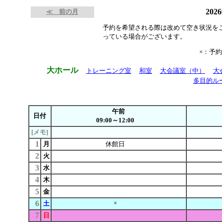
202
≪ 前の月
予約を希望される際は改めて空き状況を
っている場合がございます。
×：予
大ホール
トレーニング室
和室
大会議室（中）
大
多目的ル
午前
日付
09:00～12:00
[メモ]
1
月
休館日
2
火
3
水
4
木
5
金
6
×
土
7
日