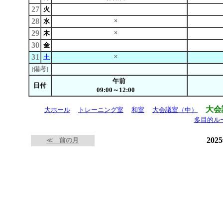
27
火
28
×
水
29
×
木
30
金
31
×
土
[備考]
午前
日付
09:00～12:00
大会
大ホール
トレーニング室
和室
大会議室（中）
多目的ル
202
≪ 前の月