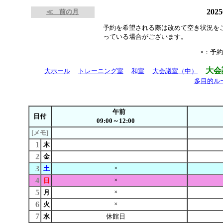
202
≪ 前の月
予約を希望される際は改めて空き状況を
っている場合がございます。
×：予
大会
大ホール
トレーニング室
和室
大会議室（中）
多目的ル
午前
日付
09:00～12:00
[メモ]
1
木
2
金
3
×
土
4
×
日
5
×
月
6
×
火
7
水
休館日