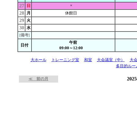
27
×
日
28
月
休館日
29
火
30
水
[備考]
午前
日付
09:00～12:00
大ホール
トレーニング室
和室
大会議室（中）
大
多目的ルー
202
≪ 前の月