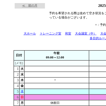
202
≪ 前の月
予約を希望される際は改めて空き状況を
っている場合がございます。
×：予
大ホール
トレーニング室
和室
大会議室（中）
大
多目的ルー
午前
日付
09:00～12:00
[メモ]
1
火
2
水
3
×
木
4
金
5
土
6
日
7
月
休館日