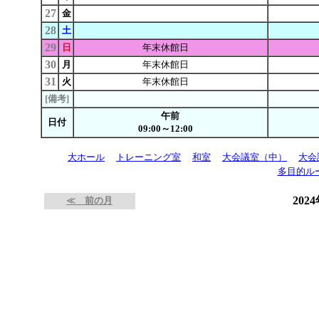
27
金
28
土
29
日
年末休館日
30
月
年末休館日
31
火
年末休館日
[備考]
午前
日付
09:00～12:00
大ホール
トレーニング室
和室
大会議室（中）
大会
多目的ル
202
≪ 前の月