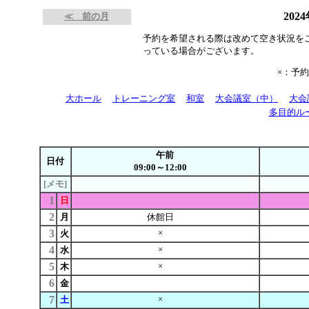
202
≪ 前の月
予約を希望される際は改めて空き状況を
っている場合がございます。
×：予
大ホール
トレーニング室
和室
大会議室（中）
大会
多目的ル
午前
日付
09:00～12:00
[メモ]
1
日
2
月
休館日
3
×
火
4
×
水
5
×
木
6
金
7
×
土