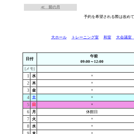
≪ 前の月
予約を希望される際は改め
大ホール
トレーニング室
和室
大会議室
午前
日付
09:00～12:00
[メモ]
1
×
水
2
×
木
3
×
金
4
×
土
5
×
日
6
月
休館日
7
×
火
8
×
水
9
×
木