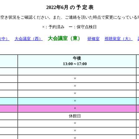
2022年6月 の 予 定 表
て空き状況をご確認ください。また、ご連絡を頂いた時点で変更になっている
×：予約済み ー：保守点検日
大会議室（東）
（中）
大会議室（西）
研修室
視聴覚室（大）
午後
13:00～17:00
×
×
×
×
×
休館日
×
×
×