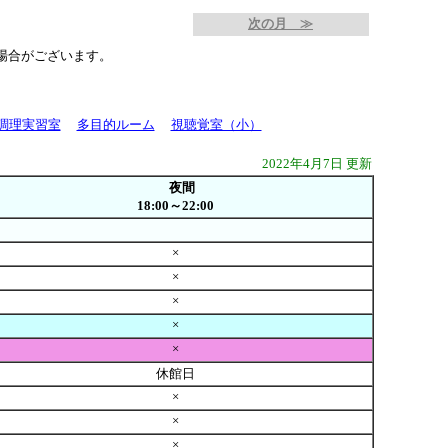
次の月 ≫
場合がございます。
調理実習室
多目的ルーム
視聴覚室（小）
2022年4月7日 更新
夜間
18:00～22:00
×
×
×
×
×
休館日
×
×
×