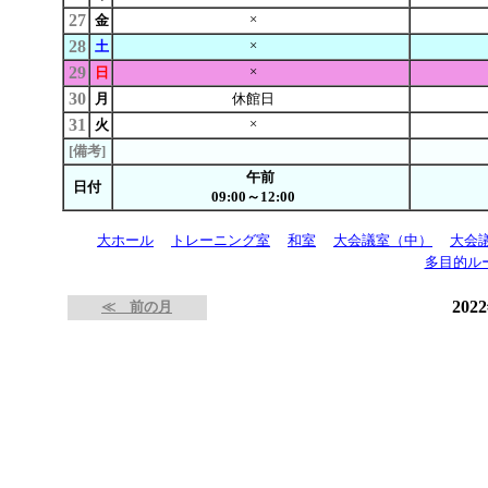
27
×
金
28
×
土
29
×
日
30
月
休館日
31
×
火
[備考]
午前
日付
09:00～12:00
大ホール
トレーニング室
和室
大会議室（中）
大会
多目的ル
202
≪ 前の月