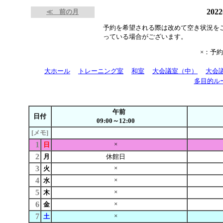
202
≪ 前の月
予約を希望される際は改めて空き状況を
っている場合がございます。
×：予
大ホール
トレーニング室
和室
大会議室（中）
大会
多目的ル
午前
日付
09:00～12:00
[メモ]
1
×
日
2
月
休館日
3
×
火
4
×
水
5
×
木
6
×
金
7
×
土