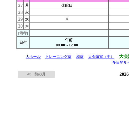
27
月
休館日
28
火
29
×
水
30
木
[備考]
午前
日付
09:00～12:00
大会
大ホール
トレーニング室
和室
大会議室（中）
多目的ル
202
≪ 前の月