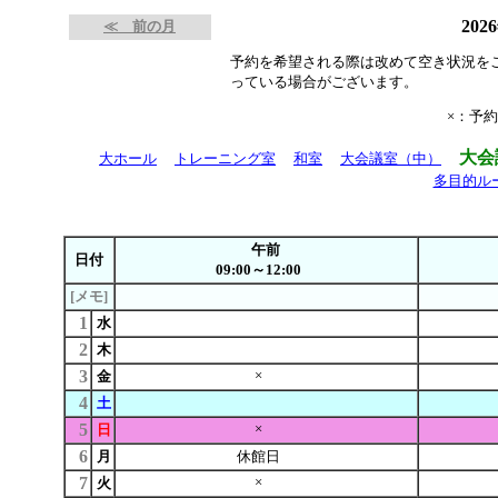
202
≪ 前の月
予約を希望される際は改めて空き状況を
っている場合がございます。
×：予
大会
大ホール
トレーニング室
和室
大会議室（中）
多目的ル
午前
日付
09:00～12:00
[メモ]
1
水
2
木
3
×
金
4
土
5
×
日
6
月
休館日
7
×
火