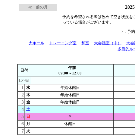
202
≪ 前の月
予約を希望される際は改めて空き状況を
っている場合がございます。
×：予
大ホール
トレーニング室
和室
大会議室（中）
大会
多目的ル
午前
日付
09:00～12:00
[メモ]
1
水
年始休館日
2
木
年始休館日
3
金
年始休館日
4
土
5
×
日
6
月
休館日
7
火