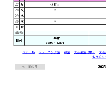
27
月
休館日
28
×
火
29
×
水
30
×
木
31
金
[備考]
午前
日付
09:00～12:00
大ホール
トレーニング室
和室
大会議室（中）
大会
多目的ル
202
≪ 前の月