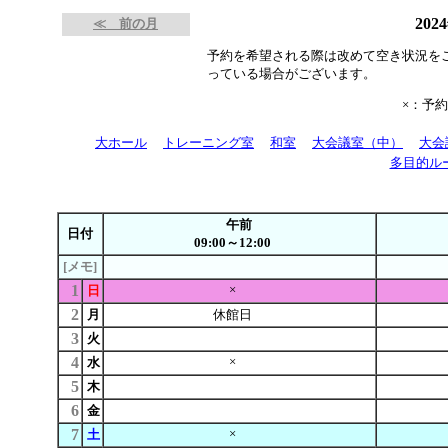
202
≪ 前の月
予約を希望される際は改めて空き状況を
っている場合がございます。
×：予
大ホール
トレーニング室
和室
大会議室（中）
大会
多目的ル
午前
日付
09:00～12:00
[メモ]
1
×
日
2
月
休館日
3
火
4
×
水
5
木
6
金
7
×
土