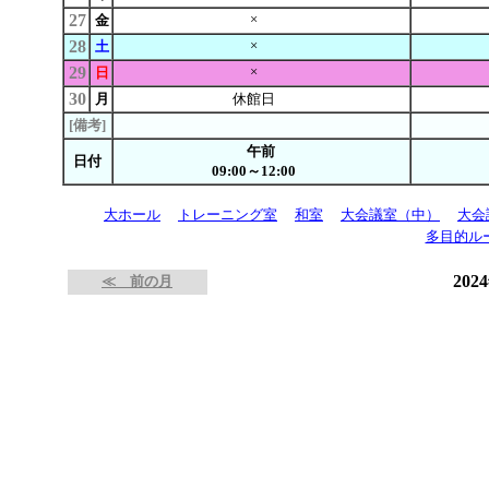
27
×
金
28
×
土
29
×
日
30
月
休館日
[備考]
午前
日付
09:00～12:00
大ホール
トレーニング室
和室
大会議室（中）
大会
多目的ル
202
≪ 前の月