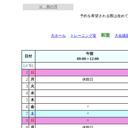
≪ 前の月
予約を希望される際は改め
和室
大ホール
トレーニング室
大会議
午前
日付
09:00～12:00
[メモ]
1
日
2
月
休館日
3
火
4
水
5
木
6
×
金
7
×
土
8
×
日
9
月
休館日