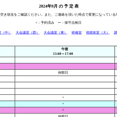
2024年9月 の 予 定 表
て空き状況をご確認ください。また、ご連絡を頂いた時点で変更になっている
×：予約済み ー：保守点検日
室（中）
大会議室（西）
大会議室（東）
研修室
視聴覚室（大）
午後
13:00～17:00
休館日
×
×
×
休館日